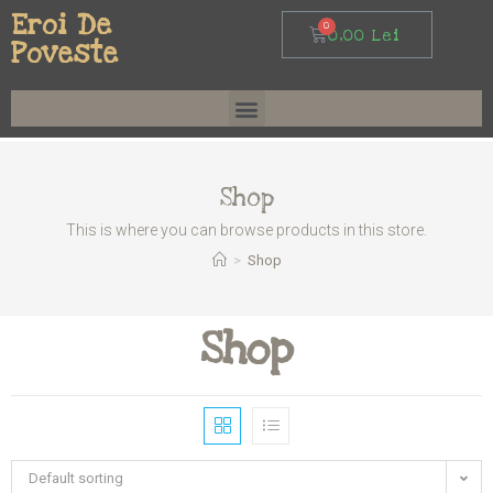
Eroi De
0,00
Lei
Poveste
Shop
This is where you can browse products in this store.
>
Shop
Shop
Default sorting