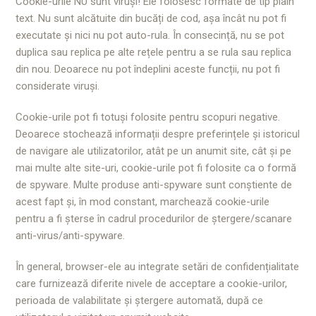
Cookie-urile NU sunt viruși! Ele folosesc formate de tip plain
text. Nu sunt alcătuite din bucăți de cod, așa încât nu pot fi
executate și nici nu pot auto-rula. În consecință, nu se pot
duplica sau replica pe alte rețele pentru a se rula sau replica
din nou. Deoarece nu pot îndeplini aceste funcții, nu pot fi
considerate viruși.
Cookie-urile pot fi totuși folosite pentru scopuri negative.
Deoarece stochează informații despre preferințele și istoricul
de navigare ale utilizatorilor, atât pe un anumit site, cât și pe
mai multe alte site-uri, cookie-urile pot fi folosite ca o formă
de spyware. Multe produse anti-spyware sunt conștiente de
acest fapt și, în mod constant, marchează cookie-urile
pentru a fi șterse în cadrul procedurilor de ștergere/scanare
anti-virus/anti-spyware.
În general, browser-ele au integrate setări de confidențialitate
care furnizează diferite nivele de acceptare a cookie-urilor,
perioada de valabilitate și ștergere automată, după ce