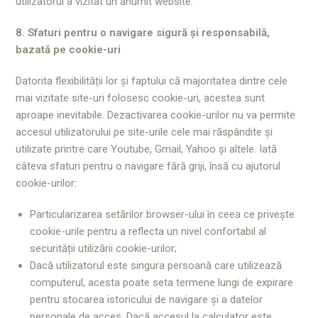
utilizatorul a vizitat un anumit website.
8. Sfaturi pentru o navigare sigură și responsabilă,
bazată pe cookie-uri
Datorita flexibilității lor și faptului că majoritatea dintre cele
mai vizitate site-uri folosesc cookie-uri, acestea sunt
aproape inevitabile. Dezactivarea cookie-urilor nu va permite
accesul utilizatorului pe site-urile cele mai răspândite și
utilizate printre care Youtube, Gmail, Yahoo și altele. Iată
câteva sfaturi pentru o navigare fără griji, însă cu ajutorul
cookie-urilor:
Particularizarea setărilor browser-ului în ceea ce privește
cookie-urile pentru a reflecta un nivel confortabil al
securității utilizării cookie-urilor;
Dacă utilizatorul este singura persoană care utilizează
computerul, acesta poate seta termene lungi de expirare
pentru stocarea istoricului de navigare și a datelor
personale de acces. Dacă accesul la calculator este