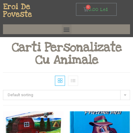
Eroi De
0,00
Lei
Poveste
Carti Personalizate
Cu Animale
Default sorting