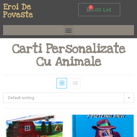
Eroi De
0,00
Lei
Poveste
Carti Personalizate
Cu Animale
Default sorting