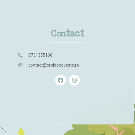
Contact
0731355166
contact@eroidepoveste.ro