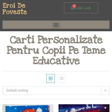
Eroi De
0,00
Lei
Poveste
Carti Personalizate
Pentru Copii Pe Teme
Educative
Default sorting