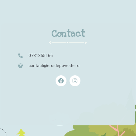
Contact
0731355166
contact@eroidepoveste.ro