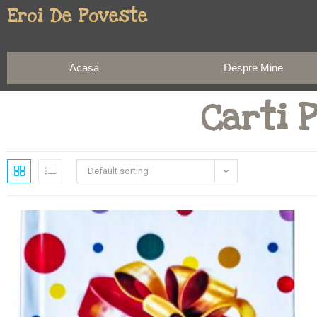
Eroi De Poveste
Acasa
Despre Mine
Carti 
Default sorting