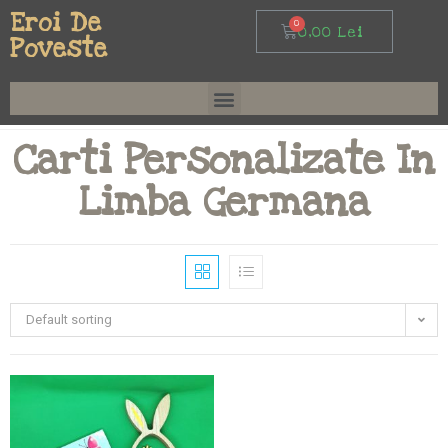
Eroi De
0,00
Lei
Poveste
Carti Personalizate In
Limba Germana
Default sorting