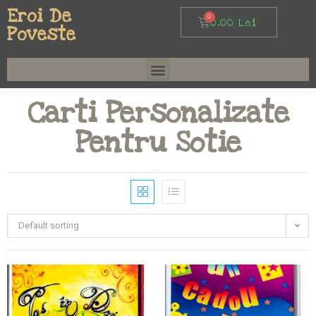
Eroi De
0,00
Lei
Poveste
Carti Personalizate
Pentru Sotie
Default sorting